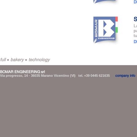
D
L
p
t
D
full ● bakery ● technology
BOMAR ENGINEERING srl
Via progresso, 14 - 36035 Marano Vicentino (VI) tel. +39 0445 621635
company info