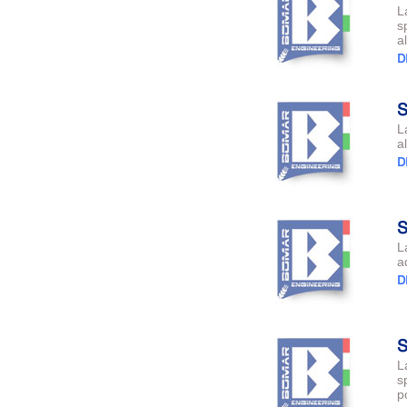
L
s
a
D
L
a
D
L
a
D
L
s
p