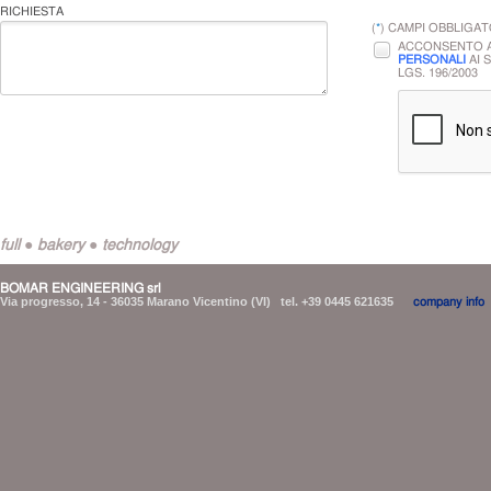
RICHIESTA
(
*
) CAMPI OBBLIGAT
ACCONSENTO 
PERSONALI
AI S
LGS. 196/2003
full ● bakery ● technology
BOMAR ENGINEERING srl
Via progresso, 14 - 36035 Marano Vicentino (VI) tel. +39 0445 621635
company info