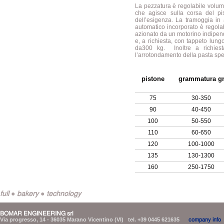
La pezzatura è regolabile volum
che agisce sulla corsa del p
dell’esigenza. La tramoggia in 
automatico incorporato è regolab
azionato da un motorino indipend
e, a richiesta, con tappeto lun
da300 kg. Inoltre a richiest
l’arrotondamento della pasta spe
pistone
grammatura g
75
30-350
90
40-450
100
50-550
110
60-650
120
100-1000
135
130-1300
160
250-1750
full ● bakery ● technology
BOMAR ENGINEERING srl
Via progresso, 14 - 36035 Marano Vicentino (VI) tel. +39 0445 621635
company info