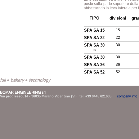
posto sulla parte superiore dell
abbassando la leva laterale per i
TIPO
divisioni
gra
SPA SA 15
15
SPA SA 22
22
SPA SA 30
30
s
SPA SA 30
30
S
PA SA 36
36
SPA SA 52
52
full ● bakery ● technology
BOMAR ENGINEERING srl
Via progresso, 14 - 36035 Marano Vicentino (VI) tel. +39 0445 621635
company info