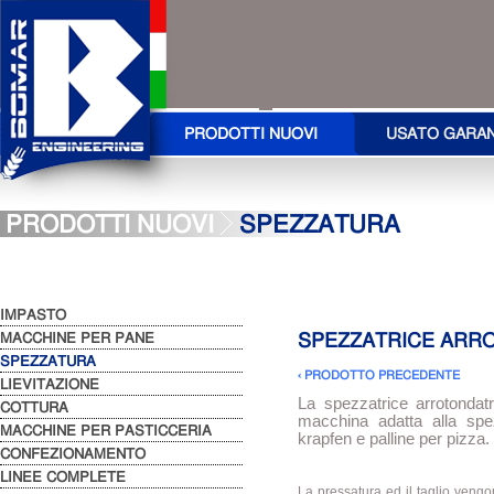
PRODOTTI NUOVI
USATO GARA
PRODOTTI NUOVI
SPEZZATURA
IMPASTO
MACCHINE PER PANE
SPEZZATRICE ARR
SPEZZATURA
‹ PRODOTTO PRECEDENTE
LIEVITAZIONE
La spezzatrice arrotonda
COTTURA
macchina adatta alla spe
MACCHINE PER PASTICCERIA
krapfen e palline per pizza.
CONFEZIONAMENTO
LINEE COMPLETE
La pressatura ed il taglio veng