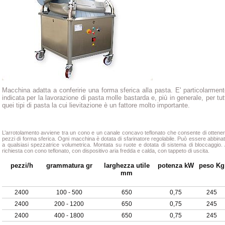
Macchina adatta a conferirie una forma sferica alla pasta. E' particolarmen
indicata per la lavorazione di pasta molle bastarda e, più in generale, per tut
quei tipi di pasta la cui lievitazione è un fattore molto importante.
L’arrotolamento avviene tra un cono e un canale concavo teflonato che consente di ottene
pezzi di forma sferica. Ogni macchina è dotata di sfarinatore regolabile. Può essere abbina
a qualsiasi spezzatrice volumetrica. Montata su ruote e dotata di sistema di bloccaggio.
richiesta con cono teflonato, con dispositivo aria fredda e calda, con tappeto di uscita.
pezzi/h
grammatura gr
larghezza utile
potenza kW
peso Kg
mm
2400
100 - 500
650
0,75
245
2400
200 - 1200
650
0,75
245
2400
400 - 1800
650
0,75
245