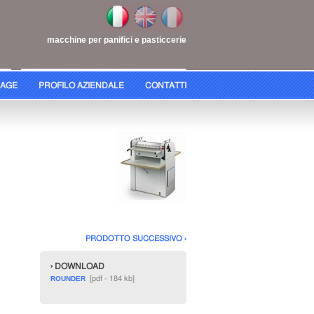
macchine per panifici e pasticcerie
AGE
PROFILO AZIENDALE
CONTATTI
PRODOTTO SUCCESSIVO ›
› DOWNLOAD
[pdf - 184 kb]
ROUNDER