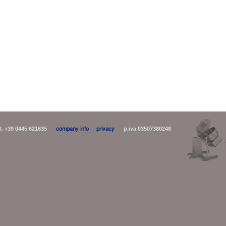
 tel. +39 0445 621635
company info
privacy
p.iva 03507380248