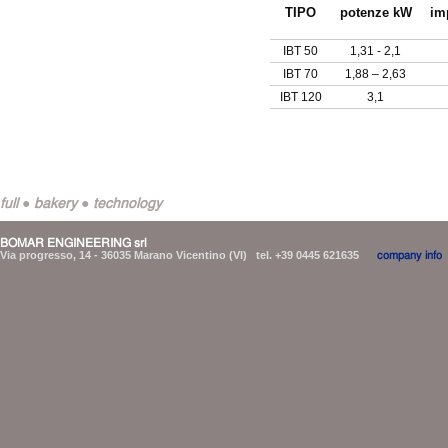
TIPO
potenze kW
im
IBT 50
1,31 - 2,1
IBT 70
1,88 – 2,63
IBT 120
3,1
full ● bakery ● technology
BOMAR ENGINEERING srl
Via progresso, 14 - 36035 Marano Vicentino (VI) tel. +39 0445 621635
company info