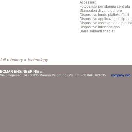
Accessori:
Fotocellula per stampa centrata
Stampatori di vario genere
Dispositivo fondo piatto/soffietti
Dispositivo applicazione clip-ba
Dispositivo assestamento prodot
Dispositivo iniezione gas
Barre saldanti speciali
full ● bakery ● technology
BOMAR ENGINEERING srl
Via progresso, 14 - 36035 Marano Vicentino (VI) tel. +39 0445 621635
company info