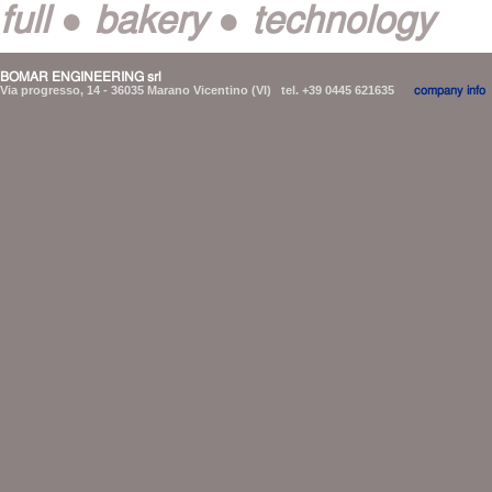
full ● bakery ● technology
BOMAR ENGINEERING srl
Via progresso, 14 - 36035 Marano Vicentino (VI) tel. +39 0445 621635
company info